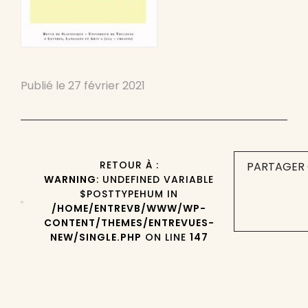
Publié le
27 février 2021
RETOUR À :
PARTAGER 
WARNING
: UNDEFINED VARIABLE
$POSTTYPEHUM IN
/HOME/ENTREVB/WWW/WP-
CONTENT/THEMES/ENTREVUES-
NEW/SINGLE.PHP
ON LINE
147