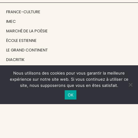
FRANCE-CULTURE
IMEC
MARCHÉ DE LA POÉSIE
ÉCOLE ESTIENNE
LE GRAND CONTINENT
DIACRITIK
EN ATTENDANT NADEAU
Nous utilisons des cookies pour vous garantir la meilleure
expérience sur notre site web. Si vous continuez à utiliser ce
site, nous supposerons que vous en êtes satisfait.
NOS SOUTIENS
OK
CENTRE NATIONAL DU LIVRE
RÉGION ÎLE-DE-FRANCE
MAIRIE PARIS CENTRE
FONDATION FMSH