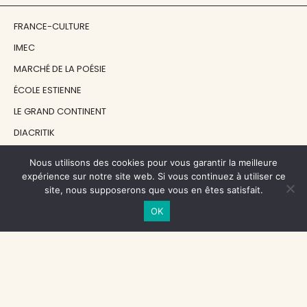
FRANCE-CULTURE
IMEC
MARCHÉ DE LA POÉSIE
ÉCOLE ESTIENNE
LE GRAND CONTINENT
DIACRITIK
EN ATTENDANT NADEAU
Nous utilisons des cookies pour vous garantir la meilleure
expérience sur notre site web. Si vous continuez à utiliser ce
site, nous supposerons que vous en êtes satisfait.
NOS SOUTIENS
OK
CENTRE NATIONAL DU LIVRE
RÉGION ÎLE-DE-FRANCE
MAIRIE PARIS CENTRE
FONDATION FMSH