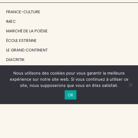
FRANCE-CULTURE
IMEC
MARCHÉ DE LA POÉSIE
ÉCOLE ESTIENNE
LE GRAND CONTINENT
DIACRITIK
EN ATTENDANT NADEAU
Nous utilisons des cookies pour vous garantir la meilleure
expérience sur notre site web. Si vous continuez à utiliser ce
site, nous supposerons que vous en êtes satisfait.
NOS SOUTIENS
OK
CENTRE NATIONAL DU LIVRE
RÉGION ÎLE-DE-FRANCE
MAIRIE PARIS CENTRE
FONDATION FMSH