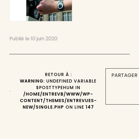
Publié le
10 juin 2020
RETOUR À :
PARTAGER 
WARNING
: UNDEFINED VARIABLE
$POSTTYPEHUM IN
/HOME/ENTREVB/WWW/WP-
CONTENT/THEMES/ENTREVUES-
NEW/SINGLE.PHP
ON LINE
147