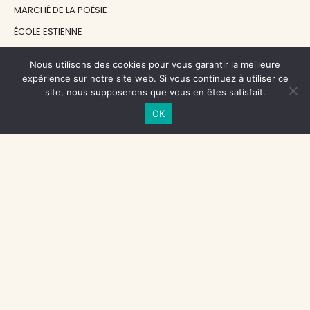
MARCHÉ DE LA POÉSIE
ÉCOLE ESTIENNE
LE GRAND CONTINENT
Nous utilisons des cookies pour vous garantir la meilleure
DIACRITIK
expérience sur notre site web. Si vous continuez à utiliser ce
site, nous supposerons que vous en êtes satisfait.
EN ATTENDANT NADEAU
OK
NOS SOUTIENS
CENTRE NATIONAL DU LIVRE
RÉGION ÎLE-DE-FRANCE
MAIRIE PARIS CENTRE
FONDATION FMSH
FONDATION JAN MICHALSKI
© 1998 - 2026, ENT'REVUES