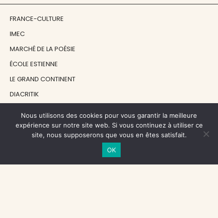
FRANCE-CULTURE
IMEC
MARCHÉ DE LA POÉSIE
ÉCOLE ESTIENNE
LE GRAND CONTINENT
DIACRITIK
EN ATTENDANT NADEAU
Nous utilisons des cookies pour vous garantir la meilleure
expérience sur notre site web. Si vous continuez à utiliser ce
site, nous supposerons que vous en êtes satisfait.
NOS SOUTIENS
OK
CENTRE NATIONAL DU LIVRE
RÉGION ÎLE-DE-FRANCE
MAIRIE PARIS CENTRE
FONDATION FMSH