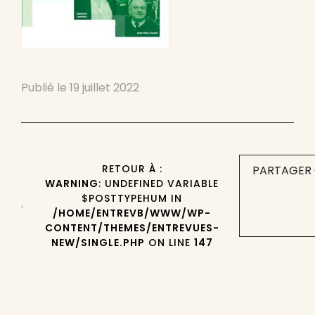
Publié le
19 juillet 2022
RETOUR À :
PARTAGER 
WARNING
: UNDEFINED VARIABLE
$POSTTYPEHUM IN
/HOME/ENTREVB/WWW/WP-
CONTENT/THEMES/ENTREVUES-
NEW/SINGLE.PHP
ON LINE
147