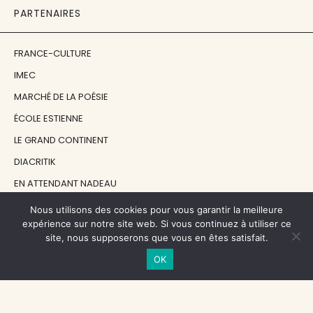
PARTENAIRES
FRANCE-CULTURE
IMEC
MARCHÉ DE LA POÉSIE
ÉCOLE ESTIENNE
LE GRAND CONTINENT
DIACRITIK
EN ATTENDANT NADEAU
Nous utilisons des cookies pour vous garantir la meilleure
NOS SOUTIENS
expérience sur notre site web. Si vous continuez à utiliser ce
site, nous supposerons que vous en êtes satisfait.
OK
CENTRE NATIONAL DU LIVRE
RÉGION ÎLE-DE-FRANCE
MAIRIE PARIS CENTRE