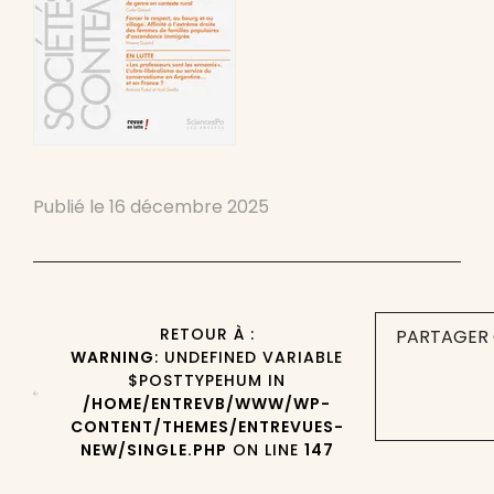
Publié le
16 décembre 2025
RETOUR À :
PARTAGER 
WARNING
: UNDEFINED VARIABLE
$POSTTYPEHUM IN
/HOME/ENTREVB/WWW/WP-
CONTENT/THEMES/ENTREVUES-
NEW/SINGLE.PHP
ON LINE
147