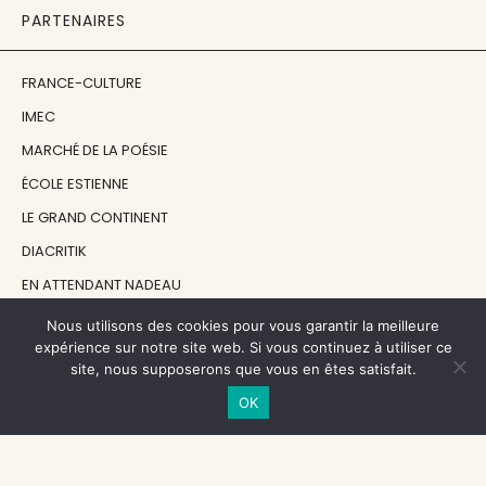
PARTENAIRES
FRANCE-CULTURE
IMEC
MARCHÉ DE LA POÉSIE
ÉCOLE ESTIENNE
LE GRAND CONTINENT
DIACRITIK
EN ATTENDANT NADEAU
Nous utilisons des cookies pour vous garantir la meilleure
NOS SOUTIENS
expérience sur notre site web. Si vous continuez à utiliser ce
site, nous supposerons que vous en êtes satisfait.
OK
CENTRE NATIONAL DU LIVRE
RÉGION ÎLE-DE-FRANCE
MAIRIE PARIS CENTRE