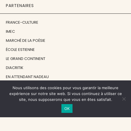
PARTENAIRES
FRANCE-CULTURE
IMEC
MARCHÉ DE LA POÉSIE
ÉCOLE ESTIENNE
LE GRAND CONTINENT
DIACRITIK
EN ATTENDANT NADEAU
Nous utilisons des cookies pour vous garantir la meilleure
NOS SOUTIENS
expérience sur notre site web. Si vous continuez à utiliser ce
site, nous supposerons que vous en êtes satisfait.
OK
CENTRE NATIONAL DU LIVRE
RÉGION ÎLE-DE-FRANCE
MAIRIE PARIS CENTRE