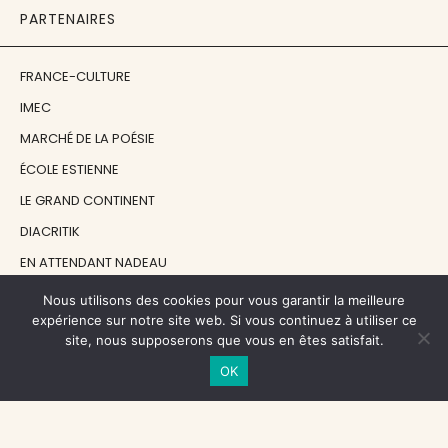
PARTENAIRES
FRANCE-CULTURE
IMEC
MARCHÉ DE LA POÉSIE
ÉCOLE ESTIENNE
LE GRAND CONTINENT
DIACRITIK
EN ATTENDANT NADEAU
Nous utilisons des cookies pour vous garantir la meilleure
NOS SOUTIENS
expérience sur notre site web. Si vous continuez à utiliser ce
site, nous supposerons que vous en êtes satisfait.
OK
CENTRE NATIONAL DU LIVRE
RÉGION ÎLE-DE-FRANCE
MAIRIE PARIS CENTRE