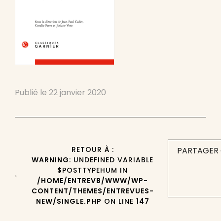
Publié le
22 janvier 2020
RETOUR À :
PARTAGER 
WARNING
: UNDEFINED VARIABLE
$POSTTYPEHUM IN
/HOME/ENTREVB/WWW/WP-
CONTENT/THEMES/ENTREVUES-
NEW/SINGLE.PHP
ON LINE
147