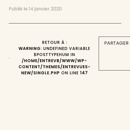
Publié le
14 janvier 2020
RETOUR À :
PARTAGER 
WARNING
: UNDEFINED VARIABLE
$POSTTYPEHUM IN
/HOME/ENTREVB/WWW/WP-
CONTENT/THEMES/ENTREVUES-
NEW/SINGLE.PHP
ON LINE
147