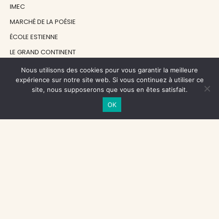
IMEC
MARCHÉ DE LA POÉSIE
ÉCOLE ESTIENNE
LE GRAND CONTINENT
DIACRITIK
Nous utilisons des cookies pour vous garantir la meilleure
expérience sur notre site web. Si vous continuez à utiliser ce
EN ATTENDANT NADEAU
site, nous supposerons que vous en êtes satisfait.
OK
NOS SOUTIENS
CENTRE NATIONAL DU LIVRE
RÉGION ÎLE-DE-FRANCE
MAIRIE PARIS CENTRE
FONDATION FMSH
FONDATION JAN MICHALSKI