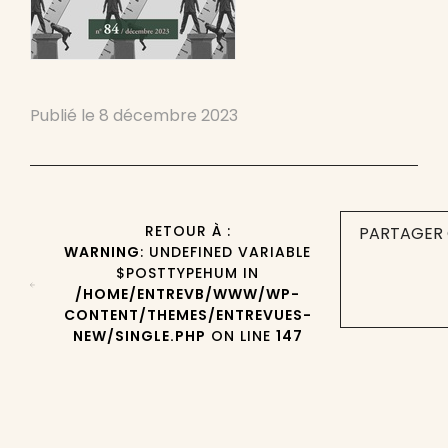
Publié le
8 décembre 2023
RETOUR À :
PARTAGER 
WARNING
: UNDEFINED VARIABLE
$POSTTYPEHUM IN
/HOME/ENTREVB/WWW/WP-
CONTENT/THEMES/ENTREVUES-
NEW/SINGLE.PHP
ON LINE
147