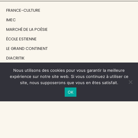
FRANCE-CULTURE
IMEC
MARCHÉ DE LA POÉSIE
ÉCOLE ESTIENNE
LE GRAND CONTINENT
DIACRITIK
EN ATTENDANT NADEAU
Nous utilisons des cookies pour vous garantir la meilleure
expérience sur notre site web. Si vous continuez à utiliser ce
site, nous supposerons que vous en êtes satisfait.
NOS SOUTIENS
OK
CENTRE NATIONAL DU LIVRE
RÉGION ÎLE-DE-FRANCE
MAIRIE PARIS CENTRE
FONDATION FMSH