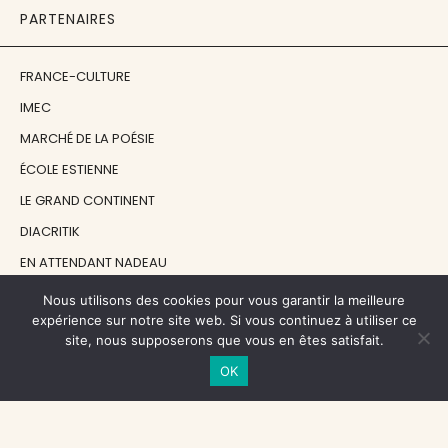
PARTENAIRES
FRANCE-CULTURE
IMEC
MARCHÉ DE LA POÉSIE
ÉCOLE ESTIENNE
LE GRAND CONTINENT
DIACRITIK
EN ATTENDANT NADEAU
Nous utilisons des cookies pour vous garantir la meilleure
NOS SOUTIENS
expérience sur notre site web. Si vous continuez à utiliser ce
site, nous supposerons que vous en êtes satisfait.
OK
CENTRE NATIONAL DU LIVRE
RÉGION ÎLE-DE-FRANCE
MAIRIE PARIS CENTRE