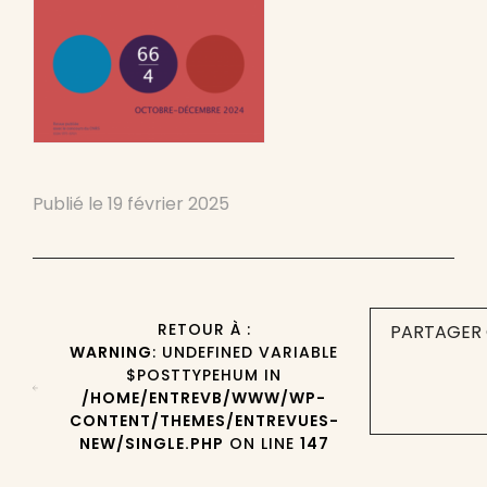
Publié le
19 février 2025
RETOUR À :
PARTAGER 
WARNING
: UNDEFINED VARIABLE
$POSTTYPEHUM IN
/HOME/ENTREVB/WWW/WP-
CONTENT/THEMES/ENTREVUES-
NEW/SINGLE.PHP
ON LINE
147