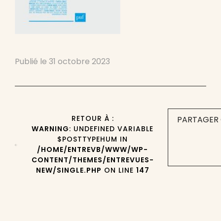
Publié le
31 octobre 2023
RETOUR À :
PARTAGER 
WARNING
: UNDEFINED VARIABLE
$POSTTYPEHUM IN
/HOME/ENTREVB/WWW/WP-
CONTENT/THEMES/ENTREVUES-
NEW/SINGLE.PHP
ON LINE
147