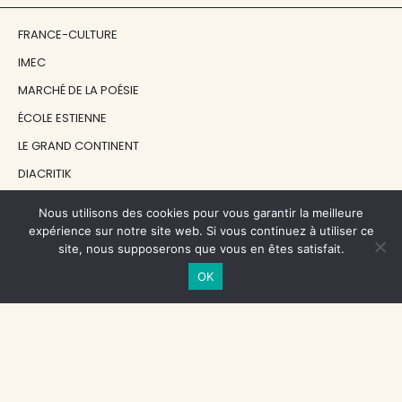
FRANCE-CULTURE
IMEC
MARCHÉ DE LA POÉSIE
ÉCOLE ESTIENNE
LE GRAND CONTINENT
DIACRITIK
EN ATTENDANT NADEAU
Nous utilisons des cookies pour vous garantir la meilleure
expérience sur notre site web. Si vous continuez à utiliser ce
site, nous supposerons que vous en êtes satisfait.
NOS SOUTIENS
OK
CENTRE NATIONAL DU LIVRE
RÉGION ÎLE-DE-FRANCE
MAIRIE PARIS CENTRE
FONDATION FMSH