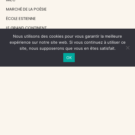
MARCHÉ DE LA POÉSIE
ÉCOLE ESTIENNE
LE GRAND CONTINENT
Nous utilisons des cookies pour vous garantir la meilleure
DIACRITIK
expérience sur notre site web. Si vous continuez à utiliser ce
EN ATTENDANT NADEAU
site, nous supposerons que vous en êtes satisfait.
OK
NOS SOUTIENS
CENTRE NATIONAL DU LIVRE
RÉGION ÎLE-DE-FRANCE
MAIRIE PARIS CENTRE
FONDATION FMSH
FONDATION JAN MICHALSKI
© 1998 - 2026, ENT'REVUES