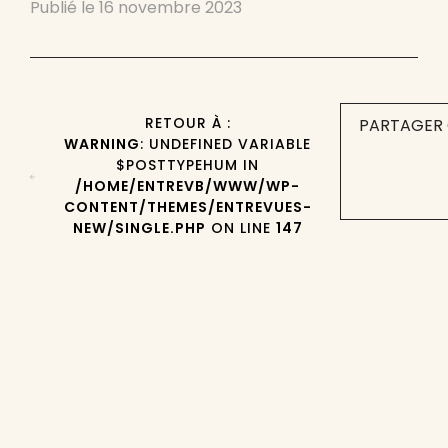
Publié le
16 novembre 2023
RETOUR À :
PARTAGER 
WARNING
: UNDEFINED VARIABLE
$POSTTYPEHUM IN
/HOME/ENTREVB/WWW/WP-
CONTENT/THEMES/ENTREVUES-
NEW/SINGLE.PHP
ON LINE
147