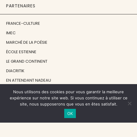
PARTENAIRES
FRANCE-CULTURE
IMEC
MARCHÉ DE LA POÉSIE
ÉCOLE ESTIENNE
LE GRAND CONTINENT
DIACRITIK
EN ATTENDANT NADEAU
Nous utilisons des cookies pour vous garantir la meilleure
NOS SOUTIENS
expérience sur notre site web. Si vous continuez à utiliser ce
site, nous supposerons que vous en êtes satisfait.
OK
CENTRE NATIONAL DU LIVRE
RÉGION ÎLE-DE-FRANCE
MAIRIE PARIS CENTRE