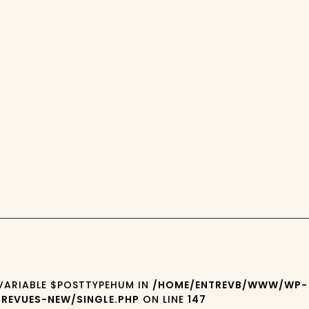
 VARIABLE $POSTTYPEHUM IN
/HOME/ENTREVB/WWW/WP-
REVUES-NEW/SINGLE.PHP
ON LINE
147