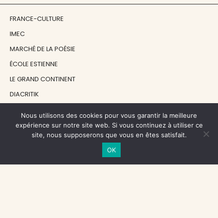
FRANCE-CULTURE
IMEC
MARCHÉ DE LA POÉSIE
ÉCOLE ESTIENNE
LE GRAND CONTINENT
DIACRITIK
EN ATTENDANT NADEAU
Nous utilisons des cookies pour vous garantir la meilleure
expérience sur notre site web. Si vous continuez à utiliser ce
site, nous supposerons que vous en êtes satisfait.
NOS SOUTIENS
OK
CENTRE NATIONAL DU LIVRE
RÉGION ÎLE-DE-FRANCE
MAIRIE PARIS CENTRE
FONDATION FMSH