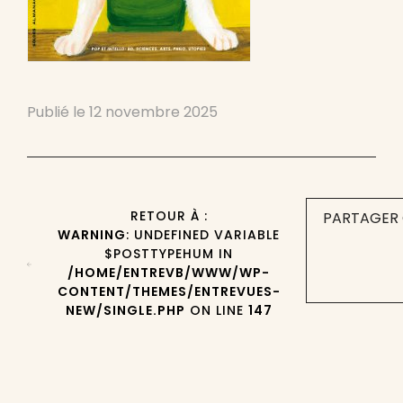
Publié le
12 novembre 2025
RETOUR À :
PARTAGER 
WARNING
: UNDEFINED VARIABLE
$POSTTYPEHUM IN
/HOME/ENTREVB/WWW/WP-
CONTENT/THEMES/ENTREVUES-
NEW/SINGLE.PHP
ON LINE
147