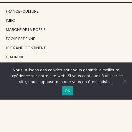
FRANCE-CULTURE
IMEC
MARCHÉ DE LA POÉSIE
ÉCOLE ESTIENNE
LE GRAND CONTINENT
DIACRITIK
EN ATTENDANT NADEAU
Nous utilisons des cookies pour vous garantir la meilleure
expérience sur notre site web. Si vous continuez à utiliser ce
site, nous supposerons que vous en êtes satisfait.
NOS SOUTIENS
OK
CENTRE NATIONAL DU LIVRE
RÉGION ÎLE-DE-FRANCE
MAIRIE PARIS CENTRE
FONDATION FMSH