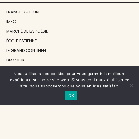
FRANCE-CULTURE
IMEC
MARCHÉ DE LA POÉSIE
ÉCOLE ESTIENNE
LE GRAND CONTINENT
DIACRITIK
EN ATTENDANT NADEAU
Nous utilisons des cookies pour vous garantir la meilleure
expérience sur notre site web. Si vous continuez à utiliser ce
site, nous supposerons que vous en êtes satisfait.
NOS SOUTIENS
OK
CENTRE NATIONAL DU LIVRE
RÉGION ÎLE-DE-FRANCE
MAIRIE PARIS CENTRE
FONDATION FMSH