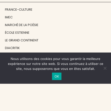
FRANCE-CULTURE
IMEC
MARCHÉ DE LA POÉSIE
ÉCOLE ESTIENNE
LE GRAND CONTINENT
DIACRITIK
EN ATTENDANT NADEAU
Nous utilisons des cookies pour vous garantir la meilleure
expérience sur notre site web. Si vous continuez à utiliser ce
site, nous supposerons que vous en êtes satisfait.
NOS SOUTIENS
OK
CENTRE NATIONAL DU LIVRE
RÉGION ÎLE-DE-FRANCE
MAIRIE PARIS CENTRE
FONDATION FMSH