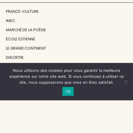
FRANCE-CULTURE
IMEC
MARCHÉ DE LA POÉSIE
ÉCOLE ESTIENNE
LE GRAND CONTINENT
DIACRITIK
EN ATTENDANT NADEAU
Nous utilisons des cookies pour vous garantir la meilleure
expérience sur notre site web. Si vous continuez à utiliser ce
site, nous supposerons que vous en êtes satisfait.
NOS SOUTIENS
OK
CENTRE NATIONAL DU LIVRE
RÉGION ÎLE-DE-FRANCE
MAIRIE PARIS CENTRE
FONDATION FMSH