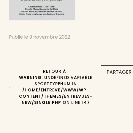
Publié le
9 novembre 2022
RETOUR À :
PARTAGER 
WARNING
: UNDEFINED VARIABLE
$POSTTYPEHUM IN
/HOME/ENTREVB/WWW/WP-
CONTENT/THEMES/ENTREVUES-
NEW/SINGLE.PHP
ON LINE
147