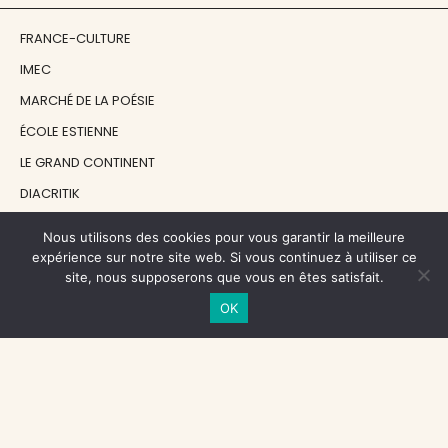
FRANCE-CULTURE
IMEC
MARCHÉ DE LA POÉSIE
ÉCOLE ESTIENNE
LE GRAND CONTINENT
DIACRITIK
EN ATTENDANT NADEAU
Nous utilisons des cookies pour vous garantir la meilleure
expérience sur notre site web. Si vous continuez à utiliser ce
site, nous supposerons que vous en êtes satisfait.
NOS SOUTIENS
OK
CENTRE NATIONAL DU LIVRE
RÉGION ÎLE-DE-FRANCE
MAIRIE PARIS CENTRE
FONDATION FMSH