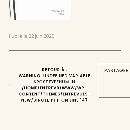
Publié le
22 juin 2020
RETOUR À :
PARTAGER 
WARNING
: UNDEFINED VARIABLE
$POSTTYPEHUM IN
/HOME/ENTREVB/WWW/WP-
CONTENT/THEMES/ENTREVUES-
NEW/SINGLE.PHP
ON LINE
147