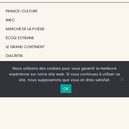
FRANCE-CULTURE
IMEC
MARCHÉ DE LA POÉSIE
ÉCOLE ESTIENNE
LE GRAND CONTINENT
DIACRITIK
EN ATTENDANT NADEAU
Nous utilisons des cookies pour vous garantir la meilleure
expérience sur notre site web. Si vous continuez à utiliser ce
site, nous supposerons que vous en êtes satisfait.
NOS SOUTIENS
OK
CENTRE NATIONAL DU LIVRE
RÉGION ÎLE-DE-FRANCE
MAIRIE PARIS CENTRE
FONDATION FMSH