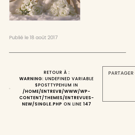
Publié le
18 août 2017
RETOUR À :
PARTAGER 
WARNING
: UNDEFINED VARIABLE
$POSTTYPEHUM IN
/HOME/ENTREVB/WWW/WP-
CONTENT/THEMES/ENTREVUES-
NEW/SINGLE.PHP
ON LINE
147