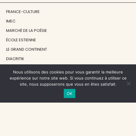
FRANCE-CULTURE
IMEC
MARCHÉ DE LA POÉSIE
ÉCOLE ESTIENNE
LE GRAND CONTINENT
DIACRITIK
EN ATTENDANT NADEAU
Nous utilisons des cookies pour vous garantir la meilleure
expérience sur notre site web. Si vous continuez à utiliser ce
site, nous supposerons que vous en êtes satisfait.
NOS SOUTIENS
OK
CENTRE NATIONAL DU LIVRE
RÉGION ÎLE-DE-FRANCE
MAIRIE PARIS CENTRE
FONDATION FMSH