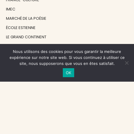
IMEC
MARCHÉ DE LA POÉSIE
ÉCOLE ESTIENNE
LE GRAND CONTINENT
DIACRITIK
Nous utilisons des cookies pour vous garantir la meilleure
EN ATTENDANT NADEAU
expérience sur notre site web. Si vous continuez à utiliser ce
site, nous supposerons que vous en êtes satisfait.
NOS SOUTIENS
OK
CENTRE NATIONAL DU LIVRE
RÉGION ÎLE-DE-FRANCE
MAIRIE PARIS CENTRE
FONDATION FMSH
FONDATION JAN MICHALSKI