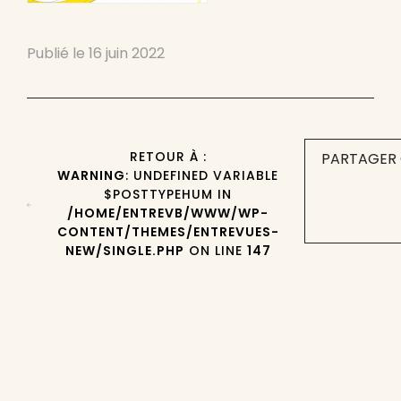
Publié le
16 juin 2022
RETOUR À :
PARTAGER 
WARNING
: UNDEFINED VARIABLE
$POSTTYPEHUM IN
/HOME/ENTREVB/WWW/WP-
CONTENT/THEMES/ENTREVUES-
NEW/SINGLE.PHP
ON LINE
147