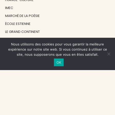
IMEC
MARCHÉ DE LA POÉSIE
ÉCOLE ESTIENNE
LE GRAND CONTINENT
DIACRITIK
Nous utilisons des cookies pour vous garantir la meilleure
EN ATTENDANT NADEAU
expérience sur notre site web. Si vous continuez à utiliser ce
site, nous supposerons que vous en êtes satisfait.
NOS SOUTIENS
OK
CENTRE NATIONAL DU LIVRE
RÉGION ÎLE-DE-FRANCE
MAIRIE PARIS CENTRE
FONDATION FMSH
FONDATION JAN MICHALSKI