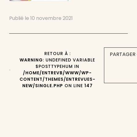
Publié le
10 novembre 2021
RETOUR À :
PARTAGER 
WARNING
: UNDEFINED VARIABLE
$POSTTYPEHUM IN
/HOME/ENTREVB/WWW/WP-
CONTENT/THEMES/ENTREVUES-
NEW/SINGLE.PHP
ON LINE
147