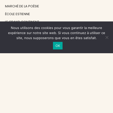
MARCHÉ DE LA POÉSIE
ÉCOLE ESTIENNE
LE GRAND CONTINENT
Nous utilisons des cookies pour vous garantir la meilleure
DIACRITIK
expérience sur notre site web. Si vous continuez à utiliser ce
EN ATTENDANT NADEAU
site, nous supposerons que vous en êtes satisfait.
OK
NOS SOUTIENS
CENTRE NATIONAL DU LIVRE
RÉGION ÎLE-DE-FRANCE
MAIRIE PARIS CENTRE
FONDATION FMSH
FONDATION JAN MICHALSKI
© 1998 - 2026, ENT'REVUES