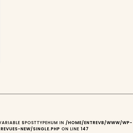
 VARIABLE $POSTTYPEHUM IN
/HOME/ENTREVB/WWW/WP-
REVUES-NEW/SINGLE.PHP
ON LINE
147