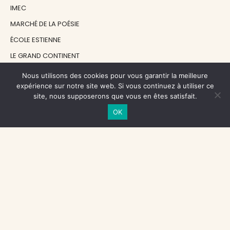
IMEC
MARCHÉ DE LA POÉSIE
ÉCOLE ESTIENNE
LE GRAND CONTINENT
DIACRITIK
Nous utilisons des cookies pour vous garantir la meilleure
expérience sur notre site web. Si vous continuez à utiliser ce
EN ATTENDANT NADEAU
site, nous supposerons que vous en êtes satisfait.
OK
NOS SOUTIENS
CENTRE NATIONAL DU LIVRE
RÉGION ÎLE-DE-FRANCE
MAIRIE PARIS CENTRE
FONDATION FMSH
FONDATION JAN MICHALSKI