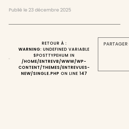
Publié le
23 décembre 2025
RETOUR À :
PARTAGER 
WARNING
: UNDEFINED VARIABLE
$POSTTYPEHUM IN
/HOME/ENTREVB/WWW/WP-
CONTENT/THEMES/ENTREVUES-
NEW/SINGLE.PHP
ON LINE
147