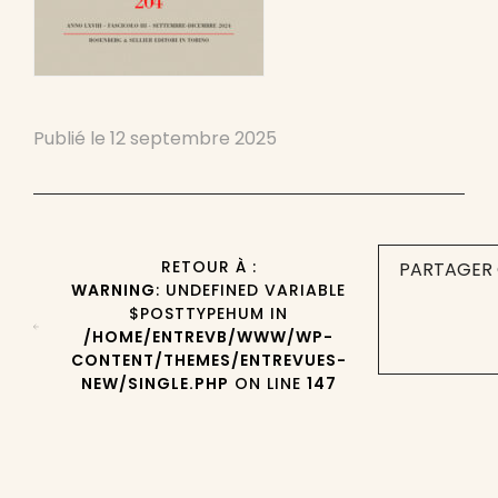
Publié le
12 septembre 2025
RETOUR À :
PARTAGER 
WARNING
: UNDEFINED VARIABLE
$POSTTYPEHUM IN
/HOME/ENTREVB/WWW/WP-
CONTENT/THEMES/ENTREVUES-
NEW/SINGLE.PHP
ON LINE
147