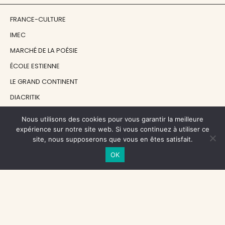
FRANCE-CULTURE
IMEC
MARCHÉ DE LA POÉSIE
ÉCOLE ESTIENNE
LE GRAND CONTINENT
DIACRITIK
EN ATTENDANT NADEAU
Nous utilisons des cookies pour vous garantir la meilleure
expérience sur notre site web. Si vous continuez à utiliser ce
site, nous supposerons que vous en êtes satisfait.
NOS SOUTIENS
OK
CENTRE NATIONAL DU LIVRE
RÉGION ÎLE-DE-FRANCE
MAIRIE PARIS CENTRE
FONDATION FMSH