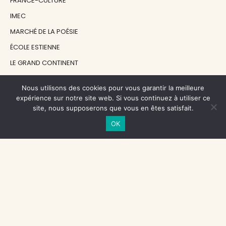
FRANCE-CULTURE
IMEC
MARCHÉ DE LA POÉSIE
ÉCOLE ESTIENNE
LE GRAND CONTINENT
DIACRITIK
Nous utilisons des cookies pour vous garantir la meilleure
EN ATTENDANT NADEAU
expérience sur notre site web. Si vous continuez à utiliser ce
site, nous supposerons que vous en êtes satisfait.
NOS SOUTIENS
OK
CENTRE NATIONAL DU LIVRE
RÉGION ÎLE-DE-FRANCE
MAIRIE PARIS CENTRE
FONDATION FMSH
FONDATION JAN MICHALSKI