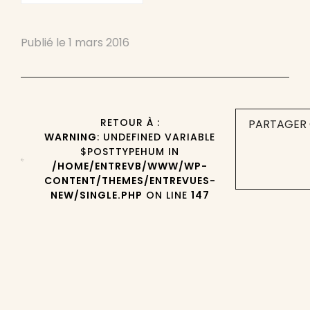
Publié le
1 mars 2016
RETOUR À :
PARTAGER 
WARNING
: UNDEFINED VARIABLE
$POSTTYPEHUM IN
/HOME/ENTREVB/WWW/WP-
CONTENT/THEMES/ENTREVUES-
NEW/SINGLE.PHP
ON LINE
147