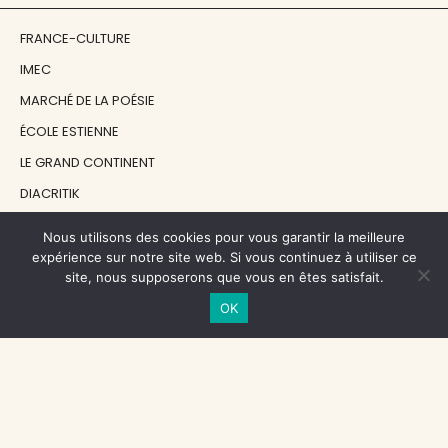
FRANCE-CULTURE
IMEC
MARCHÉ DE LA POÉSIE
ÉCOLE ESTIENNE
LE GRAND CONTINENT
DIACRITIK
EN ATTENDANT NADEAU
Nous utilisons des cookies pour vous garantir la meilleure
expérience sur notre site web. Si vous continuez à utiliser ce
site, nous supposerons que vous en êtes satisfait.
NOS SOUTIENS
OK
CENTRE NATIONAL DU LIVRE
RÉGION ÎLE-DE-FRANCE
MAIRIE PARIS CENTRE
FONDATION FMSH