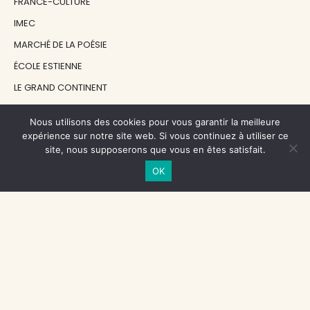
FRANCE-CULTURE
IMEC
MARCHÉ DE LA POÉSIE
ÉCOLE ESTIENNE
LE GRAND CONTINENT
DIACRITIK
Nous utilisons des cookies pour vous garantir la meilleure
EN ATTENDANT NADEAU
expérience sur notre site web. Si vous continuez à utiliser ce
site, nous supposerons que vous en êtes satisfait.
NOS SOUTIENS
OK
CENTRE NATIONAL DU LIVRE
RÉGION ÎLE-DE-FRANCE
MAIRIE PARIS CENTRE
FONDATION FMSH
FONDATION JAN MICHALSKI