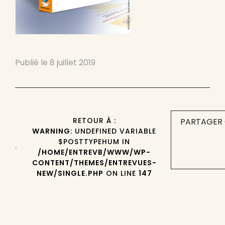
Publié le
8 juillet 2019
RETOUR À :
PARTAGER 
WARNING
: UNDEFINED VARIABLE
$POSTTYPEHUM IN
/HOME/ENTREVB/WWW/WP-
CONTENT/THEMES/ENTREVUES-
NEW/SINGLE.PHP
ON LINE
147