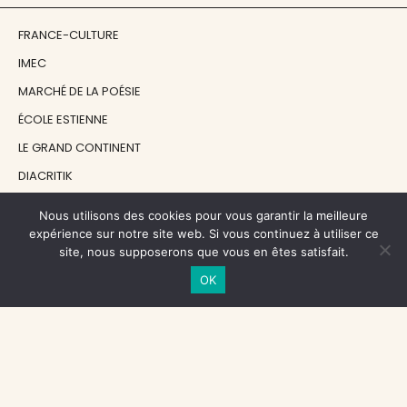
FRANCE-CULTURE
IMEC
MARCHÉ DE LA POÉSIE
ÉCOLE ESTIENNE
LE GRAND CONTINENT
DIACRITIK
EN ATTENDANT NADEAU
Nous utilisons des cookies pour vous garantir la meilleure
expérience sur notre site web. Si vous continuez à utiliser ce
site, nous supposerons que vous en êtes satisfait.
NOS SOUTIENS
OK
CENTRE NATIONAL DU LIVRE
RÉGION ÎLE-DE-FRANCE
MAIRIE PARIS CENTRE
FONDATION FMSH