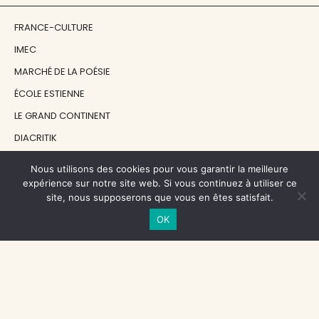
FRANCE-CULTURE
IMEC
MARCHÉ DE LA POÉSIE
ÉCOLE ESTIENNE
LE GRAND CONTINENT
DIACRITIK
EN ATTENDANT NADEAU
Nous utilisons des cookies pour vous garantir la meilleure
expérience sur notre site web. Si vous continuez à utiliser ce
site, nous supposerons que vous en êtes satisfait.
NOS SOUTIENS
OK
CENTRE NATIONAL DU LIVRE
RÉGION ÎLE-DE-FRANCE
MAIRIE PARIS CENTRE
FONDATION FMSH