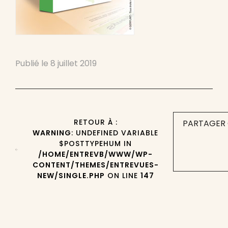
Publié le
8 juillet 2019
RETOUR À :
PARTAGER 
WARNING
: UNDEFINED VARIABLE
$POSTTYPEHUM IN
/HOME/ENTREVB/WWW/WP-
CONTENT/THEMES/ENTREVUES-
NEW/SINGLE.PHP
ON LINE
147