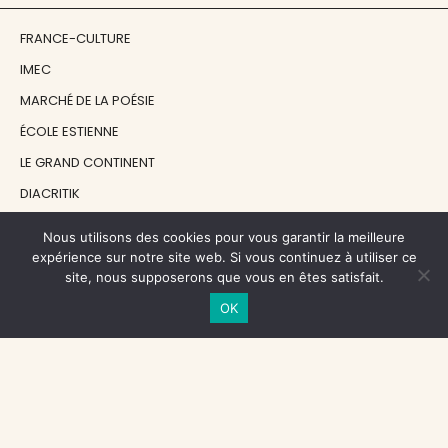
FRANCE-CULTURE
IMEC
MARCHÉ DE LA POÉSIE
ÉCOLE ESTIENNE
LE GRAND CONTINENT
DIACRITIK
EN ATTENDANT NADEAU
Nous utilisons des cookies pour vous garantir la meilleure
expérience sur notre site web. Si vous continuez à utiliser ce
site, nous supposerons que vous en êtes satisfait.
NOS SOUTIENS
OK
CENTRE NATIONAL DU LIVRE
RÉGION ÎLE-DE-FRANCE
MAIRIE PARIS CENTRE
FONDATION FMSH