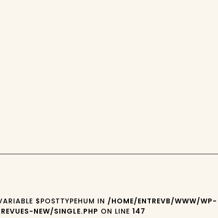
 VARIABLE $POSTTYPEHUM IN
/HOME/ENTREVB/WWW/WP-
REVUES-NEW/SINGLE.PHP
ON LINE
147