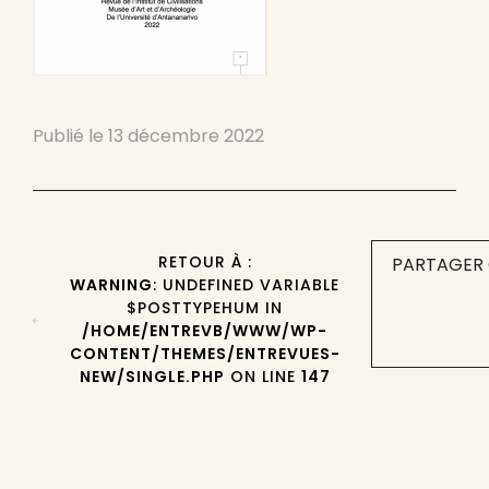
Publié le
13 décembre 2022
RETOUR À :
PARTAGER 
WARNING
: UNDEFINED VARIABLE
$POSTTYPEHUM IN
/HOME/ENTREVB/WWW/WP-
CONTENT/THEMES/ENTREVUES-
NEW/SINGLE.PHP
ON LINE
147