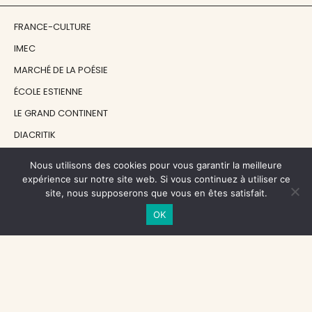
FRANCE-CULTURE
IMEC
MARCHÉ DE LA POÉSIE
ÉCOLE ESTIENNE
LE GRAND CONTINENT
DIACRITIK
EN ATTENDANT NADEAU
Nous utilisons des cookies pour vous garantir la meilleure
expérience sur notre site web. Si vous continuez à utiliser ce
site, nous supposerons que vous en êtes satisfait.
NOS SOUTIENS
OK
CENTRE NATIONAL DU LIVRE
RÉGION ÎLE-DE-FRANCE
MAIRIE PARIS CENTRE
FONDATION FMSH