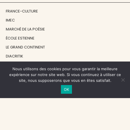
FRANCE-CULTURE
IMEC
MARCHÉ DE LA POÉSIE
ÉCOLE ESTIENNE
LE GRAND CONTINENT
DIACRITIK
EN ATTENDANT NADEAU
Nous utilisons des cookies pour vous garantir la meilleure
expérience sur notre site web. Si vous continuez à utiliser ce
site, nous supposerons que vous en êtes satisfait.
NOS SOUTIENS
OK
CENTRE NATIONAL DU LIVRE
RÉGION ÎLE-DE-FRANCE
MAIRIE PARIS CENTRE
FONDATION FMSH