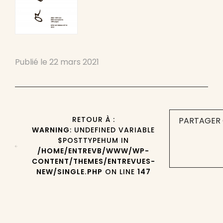
Publié le
22 mars 2021
RETOUR À :
PARTAGER 
WARNING
: UNDEFINED VARIABLE
$POSTTYPEHUM IN
/HOME/ENTREVB/WWW/WP-
CONTENT/THEMES/ENTREVUES-
NEW/SINGLE.PHP
ON LINE
147