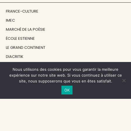
FRANCE-CULTURE
IMEC
MARCHÉ DE LA POÉSIE
ÉCOLE ESTIENNE
LE GRAND CONTINENT
DIACRITIK
EN ATTENDANT NADEAU
Nous utilisons des cookies pour vous garantir la meilleure
expérience sur notre site web. Si vous continuez à utiliser ce
site, nous supposerons que vous en êtes satisfait.
NOS SOUTIENS
OK
CENTRE NATIONAL DU LIVRE
RÉGION ÎLE-DE-FRANCE
MAIRIE PARIS CENTRE
FONDATION FMSH