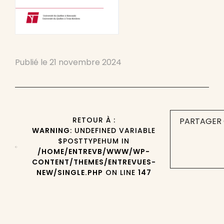
Publié le
21 novembre 2024
RETOUR À :
PARTAGER 
WARNING
: UNDEFINED VARIABLE
$POSTTYPEHUM IN
/HOME/ENTREVB/WWW/WP-
CONTENT/THEMES/ENTREVUES-
NEW/SINGLE.PHP
ON LINE
147