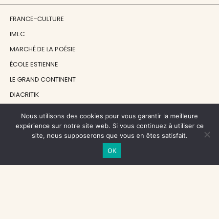
FRANCE-CULTURE
IMEC
MARCHÉ DE LA POÉSIE
ÉCOLE ESTIENNE
LE GRAND CONTINENT
DIACRITIK
EN ATTENDANT NADEAU
Nous utilisons des cookies pour vous garantir la meilleure
expérience sur notre site web. Si vous continuez à utiliser ce
site, nous supposerons que vous en êtes satisfait.
NOS SOUTIENS
OK
CENTRE NATIONAL DU LIVRE
RÉGION ÎLE-DE-FRANCE
MAIRIE PARIS CENTRE
FONDATION FMSH