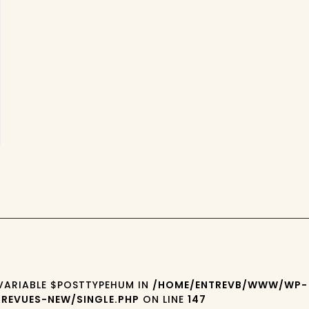
 VARIABLE $POSTTYPEHUM IN
/HOME/ENTREVB/WWW/WP-
REVUES-NEW/SINGLE.PHP
ON LINE
147