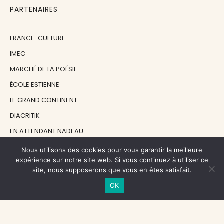
PARTENAIRES
FRANCE-CULTURE
IMEC
MARCHÉ DE LA POÉSIE
ÉCOLE ESTIENNE
LE GRAND CONTINENT
DIACRITIK
EN ATTENDANT NADEAU
Nous utilisons des cookies pour vous garantir la meilleure
NOS SOUTIENS
expérience sur notre site web. Si vous continuez à utiliser ce
site, nous supposerons que vous en êtes satisfait.
OK
CENTRE NATIONAL DU LIVRE
RÉGION ÎLE-DE-FRANCE
MAIRIE PARIS CENTRE