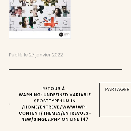
Publié le
27 janvier 2022
RETOUR À :
PARTAGER 
WARNING
: UNDEFINED VARIABLE
$POSTTYPEHUM IN
/HOME/ENTREVB/WWW/WP-
CONTENT/THEMES/ENTREVUES-
NEW/SINGLE.PHP
ON LINE
147