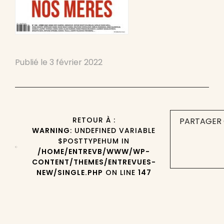
Publié le
3 février 2022
RETOUR À :
PARTAGER 
WARNING
: UNDEFINED VARIABLE
$POSTTYPEHUM IN
/HOME/ENTREVB/WWW/WP-
CONTENT/THEMES/ENTREVUES-
NEW/SINGLE.PHP
ON LINE
147