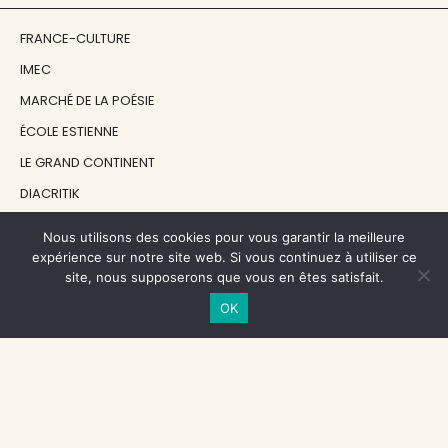
FRANCE-CULTURE
IMEC
MARCHÉ DE LA POÉSIE
ÉCOLE ESTIENNE
LE GRAND CONTINENT
DIACRITIK
EN ATTENDANT NADEAU
Nous utilisons des cookies pour vous garantir la meilleure
expérience sur notre site web. Si vous continuez à utiliser ce
site, nous supposerons que vous en êtes satisfait.
NOS SOUTIENS
OK
CENTRE NATIONAL DU LIVRE
RÉGION ÎLE-DE-FRANCE
MAIRIE PARIS CENTRE
FONDATION FMSH