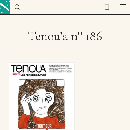
Tenou’a n° 186