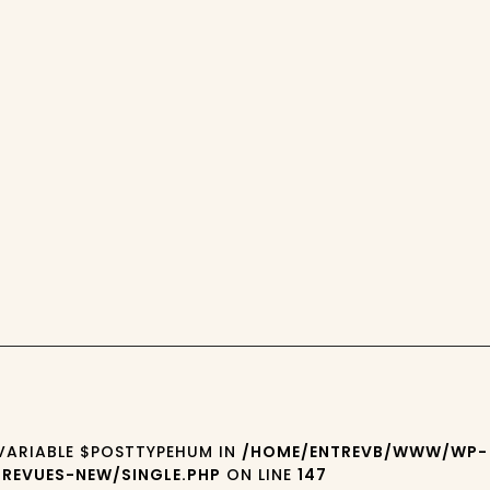
 VARIABLE $POSTTYPEHUM IN
/HOME/ENTREVB/WWW/WP-
REVUES-NEW/SINGLE.PHP
ON LINE
147