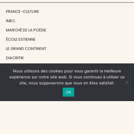
FRANCE-CULTURE
IMEC
MARCHÉ DE LA POÉSIE
ÉCOLE ESTIENNE
LE GRAND CONTINENT
DIACRITIK
EN ATTENDANT NADEAU
Nous utilisons des cookies pour vous garantir la meilleure
expérience sur notre site web. Si vous continuez à utiliser ce
site, nous supposerons que vous en êtes satisfait.
NOS SOUTIENS
OK
CENTRE NATIONAL DU LIVRE
RÉGION ÎLE-DE-FRANCE
MAIRIE PARIS CENTRE
FONDATION FMSH