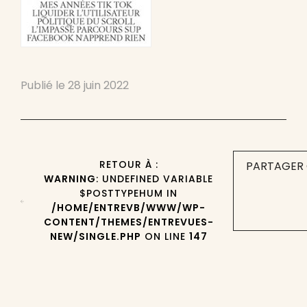
Publié le
28 juin 2022
RETOUR À :
PARTAGER 
WARNING
: UNDEFINED VARIABLE
$POSTTYPEHUM IN
/HOME/ENTREVB/WWW/WP-
CONTENT/THEMES/ENTREVUES-
NEW/SINGLE.PHP
ON LINE
147