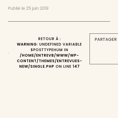
Publié le
25 juin 2019
RETOUR À :
PARTAGER 
WARNING
: UNDEFINED VARIABLE
$POSTTYPEHUM IN
/HOME/ENTREVB/WWW/WP-
CONTENT/THEMES/ENTREVUES-
NEW/SINGLE.PHP
ON LINE
147