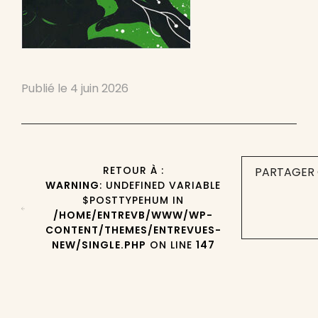
Publié le
4 juin 2026
RETOUR À :
PARTAGER 
WARNING
: UNDEFINED VARIABLE
$POSTTYPEHUM IN
/HOME/ENTREVB/WWW/WP-
CONTENT/THEMES/ENTREVUES-
NEW/SINGLE.PHP
ON LINE
147