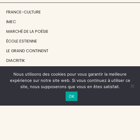
FRANCE-CULTURE
IMEC
MARCHÉ DE LA POÉSIE
ÉCOLE ESTIENNE
LE GRAND CONTINENT
DIACRITIK
EN ATTENDANT NADEAU
Nous utilisons des cookies pour vous garantir la meilleure
expérience sur notre site web. Si vous continuez à utiliser ce
site, nous supposerons que vous en êtes satisfait.
NOS SOUTIENS
OK
CENTRE NATIONAL DU LIVRE
RÉGION ÎLE-DE-FRANCE
MAIRIE PARIS CENTRE
FONDATION FMSH