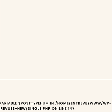
 VARIABLE $POSTTYPEHUM IN
/HOME/ENTREVB/WWW/WP-
REVUES-NEW/SINGLE.PHP
ON LINE
147