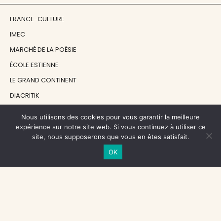
FRANCE-CULTURE
IMEC
MARCHÉ DE LA POÉSIE
ÉCOLE ESTIENNE
LE GRAND CONTINENT
DIACRITIK
EN ATTENDANT NADEAU
Nous utilisons des cookies pour vous garantir la meilleure
expérience sur notre site web. Si vous continuez à utiliser ce
site, nous supposerons que vous en êtes satisfait.
NOS SOUTIENS
OK
CENTRE NATIONAL DU LIVRE
RÉGION ÎLE-DE-FRANCE
MAIRIE PARIS CENTRE
FONDATION FMSH